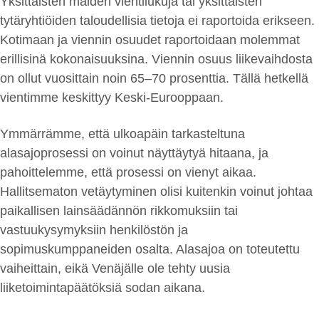
Yksittäisten maiden vientilukuja tai yksittäisten
tytäryhtiöiden taloudellisia tietoja ei raportoida erikseen.
Kotimaan ja viennin osuudet raportoidaan molemmat
erillisinä kokonaisuuksina. Viennin osuus liikevaihdosta
on ollut vuosittain noin 65–70 prosenttia. Tällä hetkellä
vientimme keskittyy Keski-Eurooppaan.
Ymmärrämme, että ulkoapäin tarkasteltuna
alasajoprosessi on voinut näyttäytyä hitaana, ja
pahoittelemme, että prosessi on vienyt aikaa.
Hallitsematon vetäytyminen olisi kuitenkin voinut johtaa
paikallisen lainsäädännön rikkomuksiin tai
vastuukysymyksiin henkilöstön ja
sopimuskumppaneiden osalta. Alasajoa on toteutettu
vaiheittain, eikä Venäjälle ole tehty uusia
liiketoimintapäätöksiä sodan aikana.