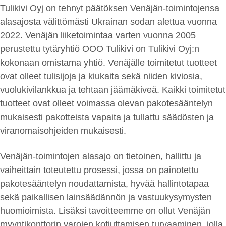
Tulikivi Oyj on tehnyt päätöksen Venäjän-toimintojensa
alasajosta välittömästi Ukrainan sodan alettua vuonna
2022. Venäjän liiketoimintaa varten vuonna 2005
perustettu tytäryhtiö OOO Tulikivi on Tulikivi Oyj:n
kokonaan omistama yhtiö. Venäjälle toimitetut tuotteet
ovat olleet tulisijoja ja kiukaita sekä niiden kiviosia,
vuolukivilankkua ja tehtaan jäämäkiveä. Kaikki toimitetut
tuotteet ovat olleet voimassa olevan pakotesääntelyn
mukaisesti pakotteista vapaita ja tullattu säädösten ja
viranomaisohjeiden mukaisesti.
Venäjän-toimintojen alasajo on tietoinen, hallittu ja
vaiheittain toteutettu prosessi, jossa on painotettu
pakotesääntelyn noudattamista, hyvää hallintotapaa
sekä paikallisen lainsäädännön ja vastuukysymysten
huomioimista. Lisäksi tavoitteemme on ollut Venäjän
myyntikonttorin varojen kotiuttamisen turvaaminen, jolla