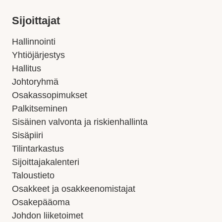
Sijoittajat
Hallinnointi
Yhtiöjärjestys
Hallitus
Johtoryhmä
Osakassopimukset
Palkitseminen
Sisäinen valvonta ja riskienhallinta
Sisäpiiri
Tilintarkastus
Sijoittajakalenteri
Taloustieto
Osakkeet ja osakkeenomistajat
Osakepääoma
Johdon liiketoimet