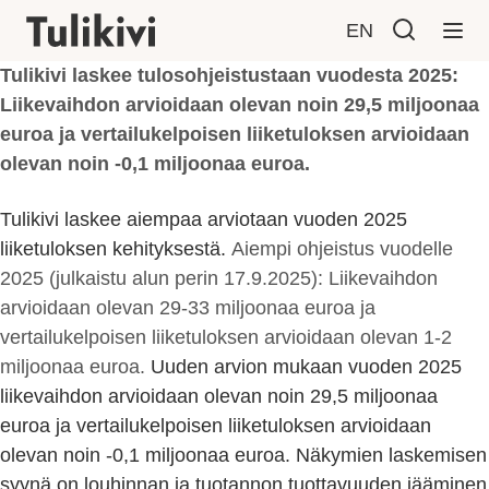
EN
Tulikivi laskee tulosohjeistustaan vuodesta 2025:
Liikevaihdon arvioidaan olevan noin 29,5 miljoonaa
euroa ja vertailukelpoisen liiketuloksen arvioidaan
olevan noin -0,1 miljoonaa euroa.
Tulikivi laskee aiempaa arviotaan vuoden 2025
liiketuloksen kehityksestä.
Aiempi ohjeistus vuodelle
2025 (julkaistu alun perin 17.9.2025): Liikevaihdon
arvioidaan olevan 29-33 miljoonaa euroa ja
vertailukelpoisen liiketuloksen arvioidaan olevan 1-2
miljoonaa euroa.
Uuden arvion mukaan vuoden 2025
liikevaihdon arvioidaan olevan noin 29,5 miljoonaa
euroa ja vertailukelpoisen liiketuloksen arvioidaan
olevan noin -0,1 miljoonaa euroa. Näkymien laskemisen
syynä on louhinnan ja tuotannon tuottavuuden jääminen