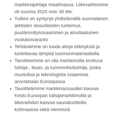
markkinajohtaja maailmassa. Liikevaihtomme
oli vuonna 2025 noin 30 Me.
Tulikivi on syntynyt yhdistämällä suomalainen
arktisten olosuhteiden tuntemus,
puulämmitysosaaminen ja ainutlaatuinen
vuolukivivaranto
Tehtävämme on luoda aitoja elämyksiä ja
luotettavaa lämpöä luonnonmateriaaleilla
Tavoitteemme on olla markkinoilla erottuva
tulisija-, kiuas- ja luonnonkivitoimija, jonka
muotoilua ja teknologista osaamista
arvostetaan Euroopassa
Tavoittelemme markkinaosuuden kasvua
Keski-Euroopan tulisijamarkkinoilla ja
liikevaihdon kasvua saunatuotteilla
kotimaassa sekä viennissä