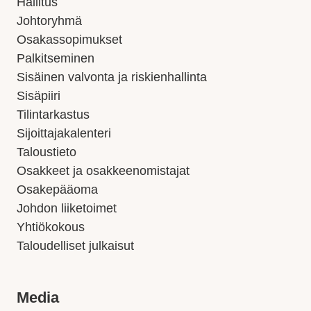
Hallitus
Johtoryhmä
Osakassopimukset
Palkitseminen
Sisäinen valvonta ja riskienhallinta
Sisäpiiri
Tilintarkastus
Sijoittajakalenteri
Taloustieto
Osakkeet ja osakkeenomistajat
Osakepääoma
Johdon liiketoimet
Yhtiökokous
Taloudelliset julkaisut
Media