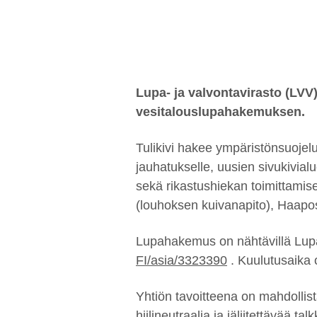
Lupa- ja valvontavirasto (LV
vesitalouslupahakemuksen.
Tulikivi hakee ympäristönsuojelu
jauhatukselle, uusien sivukivial
sekä rikastushiekan toimittamis
(louhoksen kuivanapito), Haapos
Lupahakemus on nähtävillä Lupa-
FI/asia/3323390
. Kuulutusaika 
Yhtiön tavoitteena on mahdollis
hiilineutraalia ja jäljitettävää tal