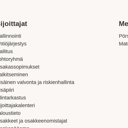
ijoittajat
Me
allinnointi
Pörs
htiöjärjestys
Mat
allitus
ohtoryhmä
sakassopimukset
alkitseminen
isäinen valvonta ja riskienhallinta
isäpiiri
ilintarkastus
ijoittajakalenteri
aloustieto
sakkeet ja osakkeenomistajat