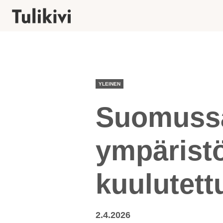
YLEINEN
Suomussa
ympärist
kuulutett
2.4.2026