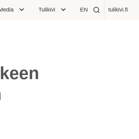
Media
Tulikivi
EN
tulikivi.fi
kkeen
n