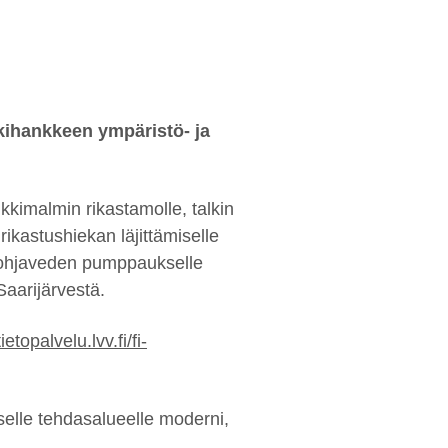
kihankkeen ympäristö- ja
kkimalmin rikastamolle, talkin
ikastushiekan läjittämiselle
 pohjaveden pumppaukselle
aarijärvestä.
ietopalvelu.lvv.fi/fi-
elle tehdasalueelle moderni,