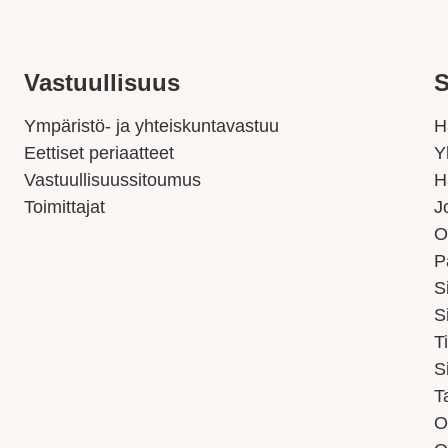
Vastuullisuus
S
Ympäristö- ja yhteiskuntavastuu
H
Eettiset periaatteet
Y
Vastuullisuussitoumus
H
Toimittajat
J
O
P
S
S
T
S
T
O