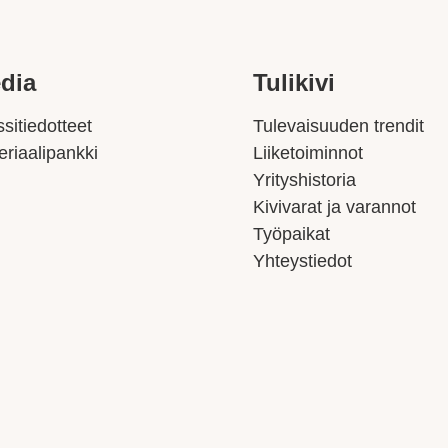
dia
Tulikivi
sitiedotteet
Tulevaisuuden trendit
eriaalipankki
Liiketoiminnot
Yrityshistoria
Kivivarat ja varannot
Työpaikat
Yhteystiedot