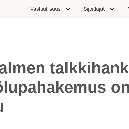
Vastuullisuus
Sijoittajat
lmen talkkihan
ölupahakemus o
u