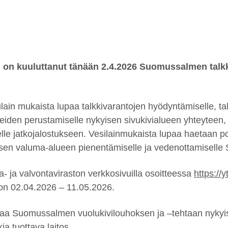
V) on kuuluttanut tänään 2.4.2026 Suomussalmen talk
lain mukaista lupaa talkkivarantojen hyödyntämiselle, tal
ueiden perustamiselle nykyisen sivukivialueen yhteyteen, r
elle jatkojalostukseen. Vesilainmukaista lupaa haetaan
en valuma-alueen pienentämiselle ja vedenottamiselle S
 ja valvontaviraston verkkosivuilla osoitteessa
https://yt
on 02.04.2026 – 11.05.2026.
taa Suomussalmen vuolukivilouhoksen ja –tehtaan nykyis
kkia tuottava laitos.