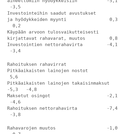
aineettomiin hyödykkeisiin -5,1
-3,5
Investointeihin saadut avustukset
ja hyödykkeiden myynti 0,3
0,2
Käypään arvoon tulosvaikutteisesti
kirjattavat rahavarat, muutos 0,8
Investointien nettorahavirta -4,1
-3,4
Rahoituksen rahavirrat
Pitkäaikaisten lainojen nostot
5,6
Pitkäaikaisten lainojen takaisinmaksut
-5,3 -4,8
Maksetut osingot -2,1
-4,6
Rahoituksen nettorahavirta -7,4
-3,8
Rahavarojen muutos -1,0