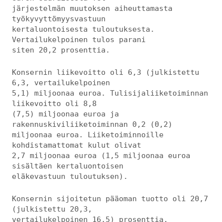
järjestelmän muutoksen aiheuttamasta
työkyvyttömyysvastuun
kertaluontoisesta tuloutuksesta.
Vertailukelpoinen tulos parani
siten 20,2 prosenttia.
Konsernin liikevoitto oli 6,3 (julkistettu
6,3, vertailukelpoinen
5,1) miljoonaa euroa. Tulisijaliiketoiminnan
liikevoitto oli 8,8
(7,5) miljoonaa euroa ja
rakennuskiviliiketoiminnan 0,2 (0,2)
miljoonaa euroa. Liiketoiminnoille
kohdistamattomat kulut olivat
2,7 miljoonaa euroa (1,5 miljoonaa euroa
sisältäen kertaluontoisen
eläkevastuun tuloutuksen).
Konsernin sijoitetun pääoman tuotto oli 20,7
(julkistettu 20,3,
vertailukelpoinen 16,5) prosenttia.