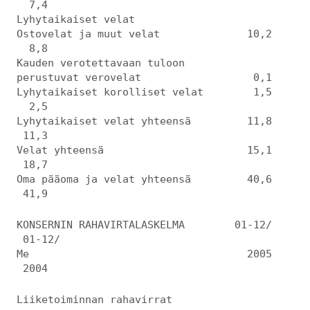
7,4
Lyhytaikaiset velat
Ostovelat ja muut velat 10,2
8,8
Kauden verotettavaan tuloon
perustuvat verovelat 0,1
Lyhytaikaiset korolliset velat 1,5
2,5
Lyhytaikaiset velat yhteensä 11,8
11,3
Velat yhteensä 15,1
18,7
Oma pääoma ja velat yhteensä 40,6
41,9
KONSERNIN RAHAVIRTALASKELMA 01-12/
01-12/
Me 2005
2004
Liiketoiminnan rahavirrat