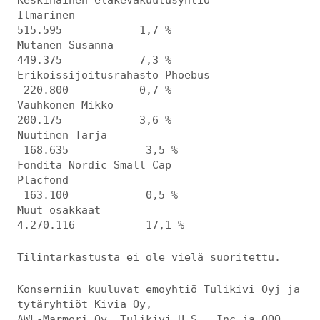
Ilmarinen
515.595 1,7 %
Mutanen Susanna
449.375 7,3 %
Erikoissijoitusrahasto Phoebus
220.800 0,7 %
Vauhkonen Mikko
200.175 3,6 %
Nuutinen Tarja
168.635 3,5 %
Fondita Nordic Small Cap
Placfond
163.100 0,5 %
Muut osakkaat
4.270.116 17,1 %
Tilintarkastusta ei ole vielä suoritettu.
Konserniin kuuluvat emoyhtiö Tulikivi Oyj ja
tytäryhtiöt Kivia Oy,
AWL-Marmori Oy, Tulikivi U.S., Inc ja OOO