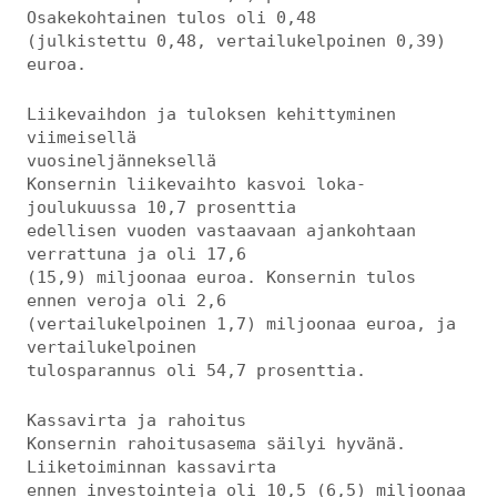
Osakekohtainen tulos oli 0,48
(julkistettu 0,48, vertailukelpoinen 0,39)
euroa.
Liikevaihdon ja tuloksen kehittyminen
viimeisellä
vuosineljänneksellä
Konsernin liikevaihto kasvoi loka-
joulukuussa 10,7 prosenttia
edellisen vuoden vastaavaan ajankohtaan
verrattuna ja oli 17,6
(15,9) miljoonaa euroa. Konsernin tulos
ennen veroja oli 2,6
(vertailukelpoinen 1,7) miljoonaa euroa, ja
vertailukelpoinen
tulosparannus oli 54,7 prosenttia.
Kassavirta ja rahoitus
Konsernin rahoitusasema säilyi hyvänä.
Liiketoiminnan kassavirta
ennen investointeja oli 10,5 (6,5) miljoonaa