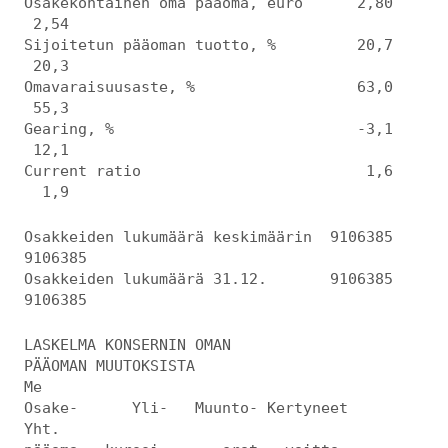
Osakekohtainen oma pääoma, euro 2,80
2,54
Sijoitetun pääoman tuotto, % 20,7
20,3
Omavaraisuusaste, % 63,0
55,3
Gearing, % -3,1
12,1
Current ratio 1,6
1,9
Osakkeiden lukumäärä keskimäärin 9106385
9106385
Osakkeiden lukumäärä 31.12. 9106385
9106385
LASKELMA KONSERNIN OMAN
PÄÄOMAN MUUTOKSISTA
Me
Osake- Yli- Muunto- Kertyneet
Yht.