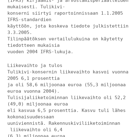
(IFRS) kirjaamis- ja arvostamisperiaatteiden
mukaisesti. Tulikivi-
konserni siirtyi raportoinnissaan 1.1.2005
IFRS-standardien
käyttöön, jota koskeva tiedote julkistettiin
3.3.2005.
Tilinpäätöksen vertailulukuina on käytetty
tiedotteen mukaisia
vuoden 2004 IFRS-lukuja.
Liikevaihto ja tulos
Tulikivi-konsernin liikevaihto kasvoi vuonna
2005 6,1 prosenttia
ja oli 58,6 miljoonaa euroa (55,3 miljoonaa
euroa vuonna 2004).
Tulisijaliiketoiminnan liikevaihto oli 52,2
(49,0) miljoonaa euroa
eli kasvua 6,5 prosenttia. Kasvu tuli lähes
kokonaisuudessaan
uuniviennistä. Rakennuskiviliiketoiminnan
liikevaihto oli 6,4
(6,3) miljoonaa euroa.