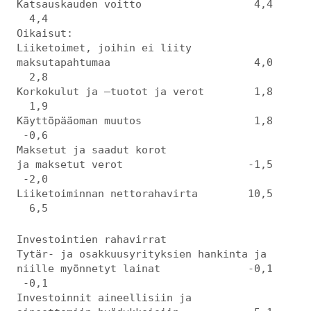
Katsauskauden voitto 4,4
4,4
Oikaisut:
Liiketoimet, joihin ei liity
maksutapahtumaa 4,0
2,8
Korkokulut ja –tuotot ja verot 1,8
1,9
Käyttöpääoman muutos 1,8
-0,6
Maksetut ja saadut korot
ja maksetut verot -1,5
-2,0
Liiketoiminnan nettorahavirta 10,5
6,5
Investointien rahavirrat
Tytär- ja osakkuusyrityksien hankinta ja
niille myönnetyt lainat -0,1
-0,1
Investoinnit aineellisiin ja