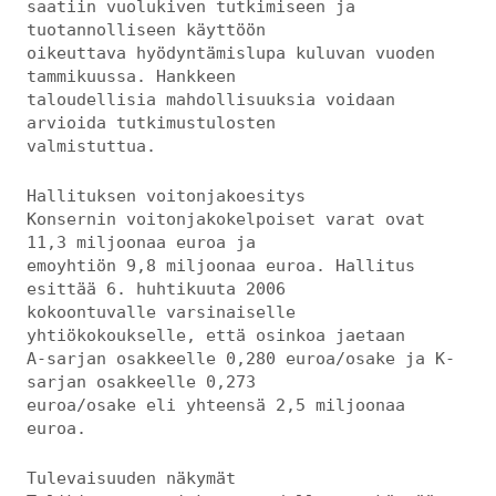
saatiin vuolukiven tutkimiseen ja
tuotannolliseen käyttöön
oikeuttava hyödyntämislupa kuluvan vuoden
tammikuussa. Hankkeen
taloudellisia mahdollisuuksia voidaan
arvioida tutkimustulosten
valmistuttua.
Hallituksen voitonjakoesitys
Konsernin voitonjakokelpoiset varat ovat
11,3 miljoonaa euroa ja
emoyhtiön 9,8 miljoonaa euroa. Hallitus
esittää 6. huhtikuuta 2006
kokoontuvalle varsinaiselle
yhtiökokoukselle, että osinkoa jaetaan
A-sarjan osakkeelle 0,280 euroa/osake ja K-
sarjan osakkeelle 0,273
euroa/osake eli yhteensä 2,5 miljoonaa
euroa.
Tulevaisuuden näkymät