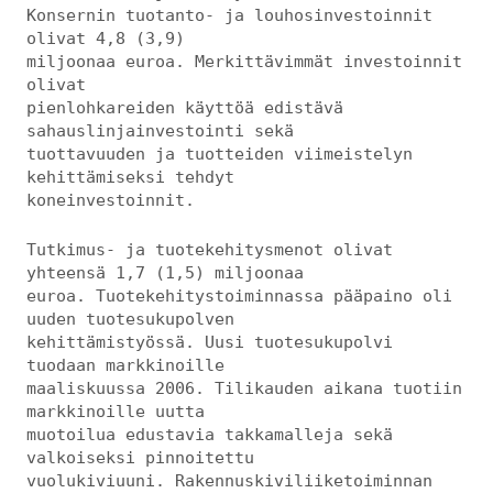
Konsernin tuotanto- ja louhosinvestoinnit
olivat 4,8 (3,9)
miljoonaa euroa. Merkittävimmät investoinnit
olivat
pienlohkareiden käyttöä edistävä
sahauslinjainvestointi sekä
tuottavuuden ja tuotteiden viimeistelyn
kehittämiseksi tehdyt
koneinvestoinnit.
Tutkimus- ja tuotekehitysmenot olivat
yhteensä 1,7 (1,5) miljoonaa
euroa. Tuotekehitystoiminnassa pääpaino oli
uuden tuotesukupolven
kehittämistyössä. Uusi tuotesukupolvi
tuodaan markkinoille
maaliskuussa 2006. Tilikauden aikana tuotiin
markkinoille uutta
muotoilua edustavia takkamalleja sekä
valkoiseksi pinnoitettu
vuolukiviuuni. Rakennuskiviliiketoiminnan