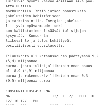
Tulikiven myynti kasvaa edelleen sekä pää-
että uusilla
markkinoilla. Yhtiö jatkaa panostuksia
jakeluteiden kehittämiseen
ja markkinointiin. Energian jakeluun
liittyvät epävarmuudet sekä
sen kallistuminen lisäävät tulisijojen
kysyntää. Konsernin
liikevaihto ja tulos kehittyvät
positiivisesti vuositasolla.
Tilauskanta oli katsauskauden päättyessä 9,2
(5,4) miljoonaa
euroa, josta tulisijaliiketoiminnan osuus
oli 8,9 (4,9) miljoonaa
euroa ja rakennuskiviliiketoiminnan 0,3
(0,5) miljoonaa euroa.
KONSERNITULOSLASKELMA
Me 1-12/ 1-12/ Muu- 10-
12/ 10-12/ Muu-