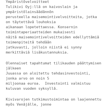
Ympäristövelvoitteet
Tulikivi Oyj:llä on kaivoslain ja
ympäristölainsäädännön
perusteella maisemointivelvoitteita, jotka
on täytettävä louhoksia
aikanaan lopetettaessa. Konsernin
toimintaperiaatteiden mukaisesti
näitä maisemointivelvoitteiden edellyttämiä
toimenpiteitä tehdään
jatkuvasti, jolloin niistä ei synny
merkittäviä lisäkustannuksia.
Olennaiset tapahtumat tilikauden päättymisen
jälkeen
Juuassa on aloitettu tehdasinvestointi,
jonka arvo on noin 5
miljoonaa euroa. Investointi valmistuu
kuluvan vuoden syksyllä.
Kivivarojen tutkimustoimintaa on laajennettu
myös Venäjälle, jonne