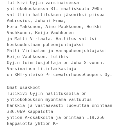
Tulikivi Oyj:n varsinaisessa
yhtiökokouksessa 31. maaliskuuta 2005
valittiin hallituksen jäseniksi piispa
Ambrosius, Juhani Erma,
Eero Makkonen, Aimo Paukkonen, Heikki
Vauhkonen, Reijo Vauhkonen
ja Matti Virtaala. Hallitus valitsi
keskuudestaan puheenjohtajaksi
Matti Virtaalan ja varapuheenjohtajaksi
Reijo Vauhkosen. Tulikivi
Oyj:n toimitusjohtaja on Juha Sivonen.
Varsinainen tilintarkastaja
on KHT-yhteisö PricewaterhouseCoopers Oy.
Omat osakkeet
Tulikivi Oyj:n hallituksella on
yhtiökokouksen myöntämä valtuutus
hankkia ja vastaavasti luovuttaa enintään
336.069 kappaletta
yhtiön A-osakkeita ja enintään 119.250
kappaletta yhtiön K-