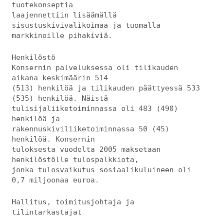
tuotekonseptia
laajennettiin lisäämällä
sisustuskivivalikoimaa ja tuomalla
markkinoille pihakiviä.
Henkilöstö
Konsernin palveluksessa oli tilikauden
aikana keskimäärin 514
(513) henkilöä ja tilikauden päättyessä 533
(535) henkilöä. Näistä
tulisijaliiketoiminnassa oli 483 (490)
henkilöä ja
rakennuskiviliiketoiminnassa 50 (45)
henkilöä. Konsernin
tuloksesta vuodelta 2005 maksetaan
henkilöstölle tulospalkkiota,
jonka tulosvaikutus sosiaalikuluineen oli
0,7 miljoonaa euroa.
Hallitus, toimitusjohtaja ja
tilintarkastajat