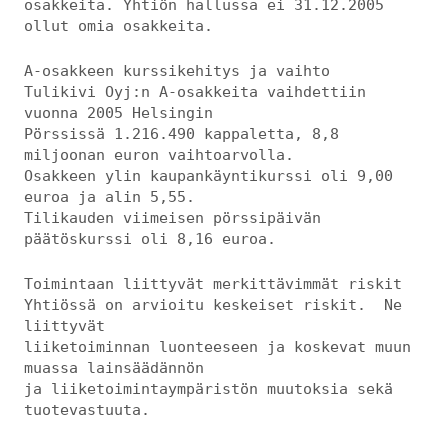
osakkeita. Yhtiön hallussa ei 31.12.2005
ollut omia osakkeita.
A-osakkeen kurssikehitys ja vaihto
Tulikivi Oyj:n A-osakkeita vaihdettiin
vuonna 2005 Helsingin
Pörssissä 1.216.490 kappaletta, 8,8
miljoonan euron vaihtoarvolla.
Osakkeen ylin kaupankäyntikurssi oli 9,00
euroa ja alin 5,55.
Tilikauden viimeisen pörssipäivän
päätöskurssi oli 8,16 euroa.
Toimintaan liittyvät merkittävimmät riskit
Yhtiössä on arvioitu keskeiset riskit. Ne
liittyvät
liiketoiminnan luonteeseen ja koskevat muun
muassa lainsäädännön
ja liiketoimintaympäristön muutoksia sekä
tuotevastuuta.