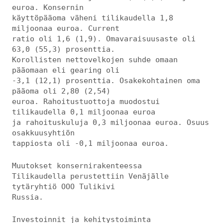
euroa. Konsernin
käyttöpääoma väheni tilikaudella 1,8
miljoonaa euroa. Current
ratio oli 1,6 (1,9). Omavaraisuusaste oli
63,0 (55,3) prosenttia.
Korollisten nettovelkojen suhde omaan
pääomaan eli gearing oli
-3,1 (12,1) prosenttia. Osakekohtainen oma
pääoma oli 2,80 (2,54)
euroa. Rahoitustuottoja muodostui
tilikaudella 0,1 miljoonaa euroa
ja rahoituskuluja 0,3 miljoonaa euroa. Osuus
osakkuusyhtiön
tappiosta oli -0,1 miljoonaa euroa.
Muutokset konsernirakenteessa
Tilikaudella perustettiin Venäjälle
tytäryhtiö OOO Tulikivi
Russia.
Investoinnit ja kehitystoiminta