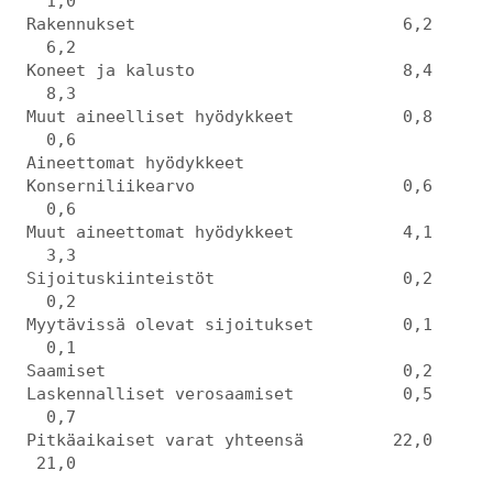
1,0
Rakennukset 6,2
6,2
Koneet ja kalusto 8,4
8,3
Muut aineelliset hyödykkeet 0,8
0,6
Aineettomat hyödykkeet
Konserniliikearvo 0,6
0,6
Muut aineettomat hyödykkeet 4,1
3,3
Sijoituskiinteistöt 0,2
0,2
Myytävissä olevat sijoitukset 0,1
0,1
Saamiset 0,2
Laskennalliset verosaamiset 0,5
0,7
Pitkäaikaiset varat yhteensä 22,0
21,0