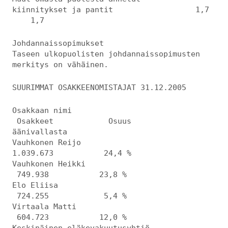
kiinnitykset ja pantit 1,7
1,7
Johdannaissopimukset
Taseen ulkopuolisten johdannaissopimusten
merkitys on vähäinen.
SUURIMMAT OSAKKEENOMISTAJAT 31.12.2005
Osakkaan nimi
Osakkeet Osuus
äänivallasta
Vauhkonen Reijo
1.039.673 24,4 %
Vauhkonen Heikki
749.938 23,8 %
Elo Eliisa
724.255 5,4 %
Virtaala Matti
604.723 12,0 %
Keskinäinen eläkevakuutusyhtiö