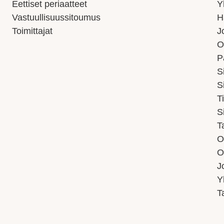
Eettiset periaatteet
Y
Vastuullisuussitoumus
H
Toimittajat
J
O
P
S
S
T
S
T
O
O
J
Y
T