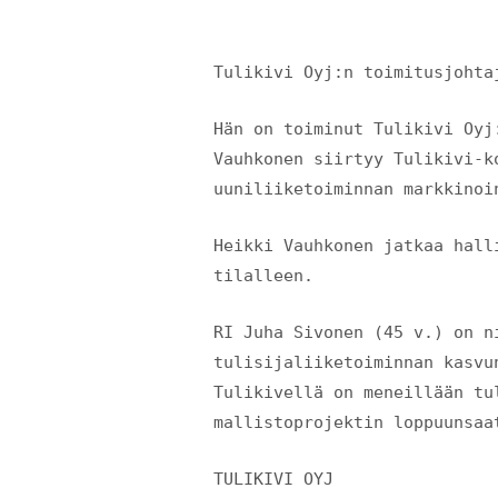
Tulikivi Oyj:n toimitusjohta
Hän on toiminut Tulikivi Oyj
Vauhkonen siirtyy Tuli
uuniliiketoiminnan markkinoi
Heikki Vauhkonen jatkaa hall
tilalleen.
RI Juha Sivonen (45 v.) on n
tulisijaliiketoiminnan kasvu
Tulikivellä on meneillään tu
mallistoprojektin loppuunsaa
TULI