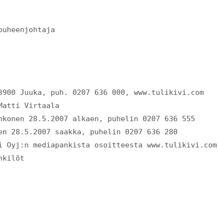
puheenjohtaja
83900 Juuka, puh. 0207 636 000, www.tulikivi.co
Matti Virtaala
hkonen 28.5.2007 alkaen, puhelin 0207 636 555
en 28.5.2007 saakka, puhelin 0207 636 280
i Oyj:n mediapankista osoitteesta www.tulikivi.com
nkilöt