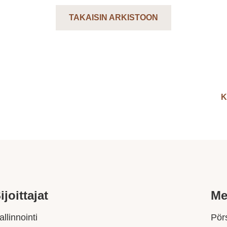
TAKAISIN ARKISTOON
K
ijoittajat
Me
allinnointi
Pörs