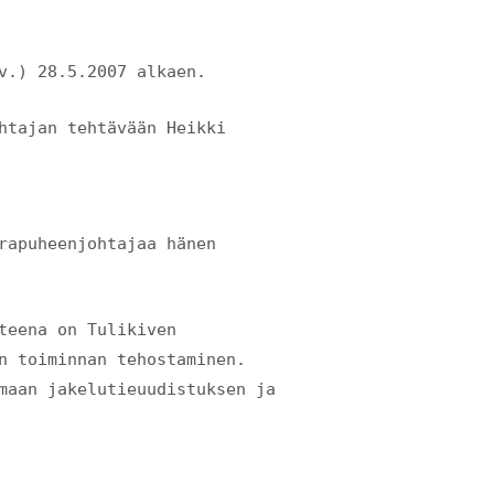
v.) 28.5.2007 alkaen.
htajan tehtävään Heikki
rapuheenjohtajaa hänen
teena on Tulikiven
n toiminnan tehostaminen.
maan jakelutieuudistuksen ja
J