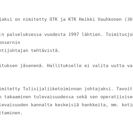
jaksi on nimitetty OTK ja KTK Heikki Vauhkonen (36
:n palveluksessa vuodesta 1997 lähtien. Toimitusjo
kivi-konsernin
ntijohtajan tehtävistä.
ituksen jäsenenä. Hallitukselle ei valita uutta va
imitetty Tulisijaliiketoiminnan johtajaksi. Tavoit
n takaaminen tulevaisuudessa sekä sen operatiivise
levaisuuden kannalta keskeisiä hankkeita, mm. koti
ttaminen.
KIVI OY