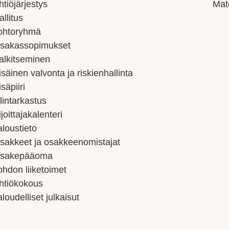
htiöjärjestys
Mat
allitus
ohtoryhmä
sakassopimukset
alkitseminen
isäinen valvonta ja riskienhallinta
isäpiiri
ilintarkastus
ijoittajakalenteri
aloustieto
sakkeet ja osakkeenomistajat
sakepääoma
ohdon liiketoimet
htiökokous
aloudelliset julkaisut