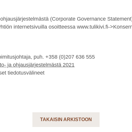
- ja ohjausjärjestelmästä (Corporate Governance Statement
htiön internetsivuilla osoitteessa www.tulikivi.fi->Konsern
toimitusjohtaja, puh. +358 (0)207 636 555
into- ja ohjausjärjestelmästä 2021
et tiedotusvälineet
TAKAISIN ARKISTOON