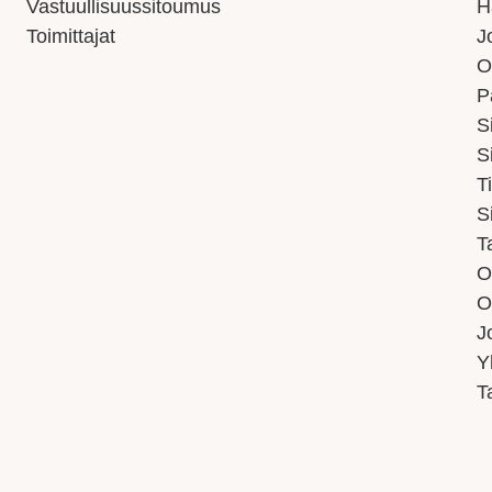
Vastuullisuussitoumus
H
Toimittajat
J
O
P
S
S
T
S
T
O
O
J
Y
T