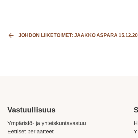
JOHDON LIIKETOIMET: JAAKKO ASPARA 15.12.20
Vastuullisuus
S
Ympäristö- ja yhteiskuntavastuu
H
Eettiset periaatteet
Y