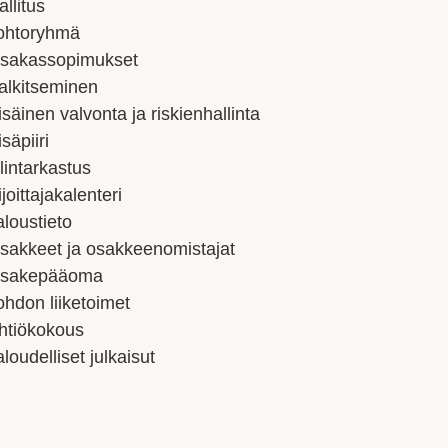
allitus
ohtoryhmä
sakassopimukset
alkitseminen
isäinen valvonta ja riskienhallinta
isäpiiri
ilintarkastus
ijoittajakalenteri
aloustieto
sakkeet ja osakkeenomistajat
sakepääoma
ohdon liiketoimet
htiökokous
aloudelliset julkaisut