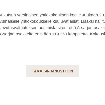
änyt kutsua varsinaisen yhtiökokouksen koolle Juukaan 20.
sinaiselle yhtiökokoukselle kuuluvat asiat. Lisäksi hallit
uovutusvaltuutuksen uusimista siten, että A-sarjan osakk
 K-sarjan osakkeita enintään 119.250 kappaletta. Kokou
TAKAISIN ARKISTOON