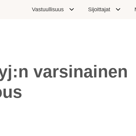
Vastuullisuus
Sijoittajat
Oyj:n varsinainen
ous