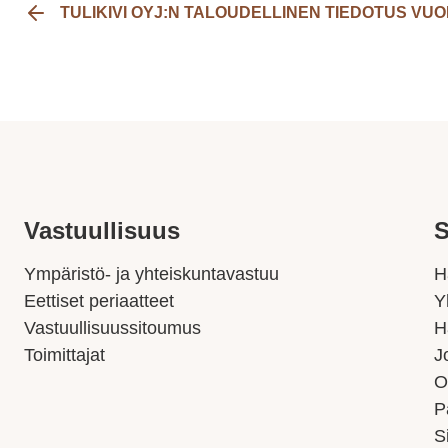
TULIKIVI OYJ:N TALOUDELLINEN TIEDOTUS VUO
Vastuullisuus
S
Ympäristö- ja yhteiskuntavastuu
H
Eettiset periaatteet
Y
Vastuullisuussitoumus
H
Toimittajat
J
O
P
S