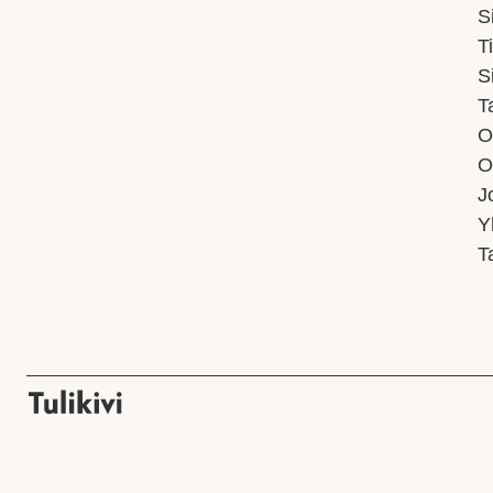
S
T
S
T
O
O
J
Y
T