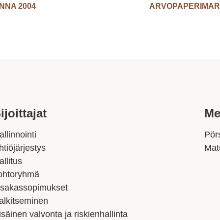
NNA 2004
ARVOPAPERIMARK
ijoittajat
Me
allinnointi
Pörs
htiöjärjestys
Mat
allitus
ohtoryhmä
sakassopimukset
alkitseminen
isäinen valvonta ja riskienhallinta