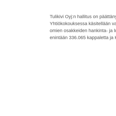
Tulikivi Oyj:n hallitus on päätt
Yhtiökokouksessa käsitellään var
omien osakkeiden hankinta- ja l
enintään 336.065 kappaletta ja