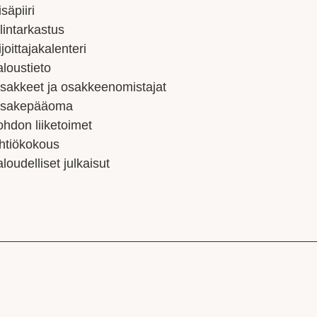
isäpiiri
ilintarkastus
ijoittajakalenteri
aloustieto
sakkeet ja osakkeenomistajat
sakepääoma
ohdon liiketoimet
htiökokous
aloudelliset julkaisut