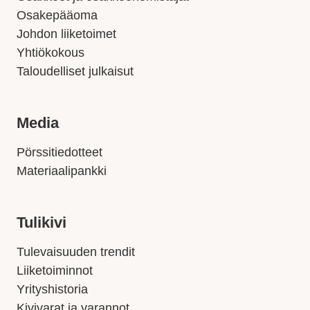
Osakepääoma
Johdon liiketoimet
Yhtiökokous
Taloudelliset julkaisut
Media
Pörssitiedotteet
Materiaalipankki
Tulikivi
Tulevaisuuden trendit
Liiketoiminnot
Yrityshistoria
Kivivarat ja varannot