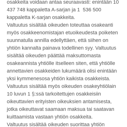
osakkeita voidaan antaa seuraavasti: enintään 10
437 748 kappaletta A-sarjan ja 1 536 500
kappaletta K-sarjan osakkeita.
Valtuutus sisältää oikeuden toteuttaa osakeanti
myös osakkeenomistajan etuoikeudesta poiketen
suunnatulla annilla edellyttäen, että siihen on
yhtiön kannalta painava todellinen syy. Valtuutus
sisältää oikeuden päättää maksuttomasta
osakeannista yhtiölle itselleen siten, että yhtiölle
annettavien osakkeiden lukumäärä olisi enintään
yksi kymmenesosa yhtiön kaikista osakkeista.
Valtuutus sisältää myös oikeuden osakeyhtiölain
10 luvun 1 §:ssä tarkoitettujen osakkeisiin
oikeuttavien erityisten oikeuksien antamisesta,
jotka oikeuttavat saamaan maksua tai saatavan
kuittaamista vastaan yhtiön osakkeita.
Valtuutus sisältää oikeuden suorittaa yhtiön