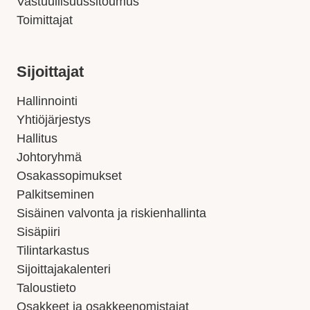
Vastuullisuussitoumus
Toimittajat
Sijoittajat
Hallinnointi
Yhtiöjärjestys
Hallitus
Johtoryhmä
Osakassopimukset
Palkitseminen
Sisäinen valvonta ja riskienhallinta
Sisäpiiri
Tilintarkastus
Sijoittajakalenteri
Taloustieto
Osakkeet ja osakkeenomistajat