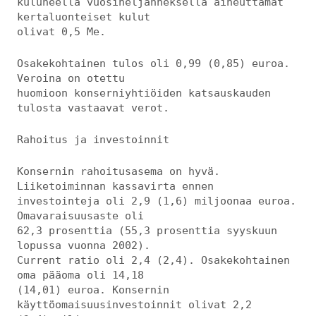
kuluneella vuosineljänneksellä aiheuttamat
kertaluonteiset kulut
olivat 0,5 Me.
Osakekohtainen tulos oli 0,99 (0,85) euroa.
Veroina on otettu
huomioon konserniyhtiöiden katsauskauden
tulosta vastaavat verot.
Rahoitus ja investoinnit
Konsernin rahoitusasema on hyvä.
Liiketoiminnan kassavirta ennen
investointeja oli 2,9 (1,6) miljoonaa euroa.
Omavaraisuusaste oli
62,3 prosenttia (55,3 prosenttia syyskuun
lopussa vuonna 2002).
Current ratio oli 2,4 (2,4). Osakekohtainen
oma pääoma oli 14,18
(14,01) euroa. Konsernin
käyttöomaisuusinvestoinnit olivat 2,2