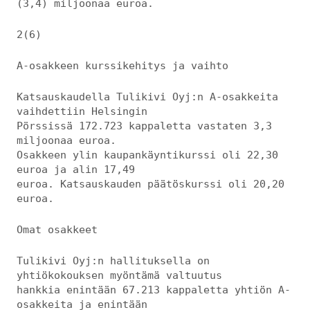
(3,4) miljoonaa euroa.
2(6)
A-osakkeen kurssikehitys ja vaihto
Katsauskaudella Tulikivi Oyj:n A-osakkeita
vaihdettiin Helsingin
Pörssissä 172.723 kappaletta vastaten 3,3
miljoonaa euroa.
Osakkeen ylin kaupankäyntikurssi oli 22,30
euroa ja alin 17,49
euroa. Katsauskauden päätöskurssi oli 20,20
euroa.
Omat osakkeet
Tulikivi Oyj:n hallituksella on
yhtiökokouksen myöntämä valtuutus
hankkia enintään 67.213 kappaletta yhtiön A-
osakkeita ja enintään