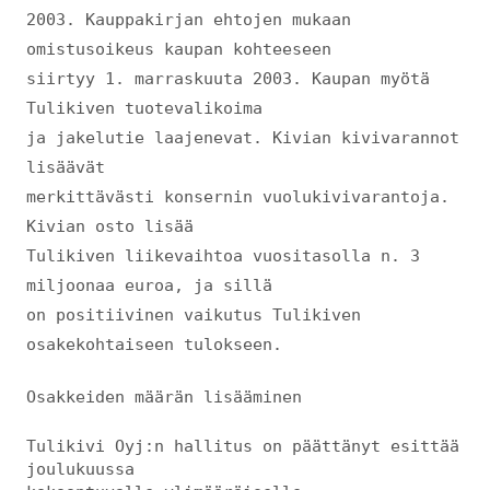
2003. Kauppakirjan ehtojen mukaan
omistusoikeus kaupan kohteeseen
siirtyy 1. marraskuuta 2003. Kaupan myötä
Tulikiven tuotevalikoima
ja jakelutie laajenevat. Kivian kivivarannot
lisäävät
merkittävästi konsernin vuolukivivarantoja.
Kivian osto lisää
Tulikiven liikevaihtoa vuositasolla n. 3
miljoonaa euroa, ja sillä
on positiivinen vaikutus Tulikiven
osakekohtaiseen tulokseen.
Osakkeiden määrän lisääminen
Tulikivi Oyj:n hallitus on päättänyt esittää
joulukuussa