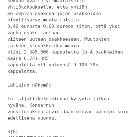
kokoontuvalle ylimääräiselle
yhtiökokoukselle, että yhtiön
molempien osakesarjojen osakkeiden
nimellisarvo muutettaisiin
3,40 eurosta 0,68 euroon siten, että yksi
vanha osake jaetaan
viiteen uuteen osakkeeseen. Muutoksen
jälkeen K-osakkeiden määrä
olisi 2.385.000 kappaletta ja A-osakkeiden
määrä 6.721.385
kappaletta eli yhteensä 9.106.385
kappaletta.
Lähiajan näkymät
Tulisijaliiketoiminnan kysyntä jatkuu
hyvänä. Konsernin
vuosituloksen arvioidaan olevan parempi kuin
edellisenä vuonna.
3(6)