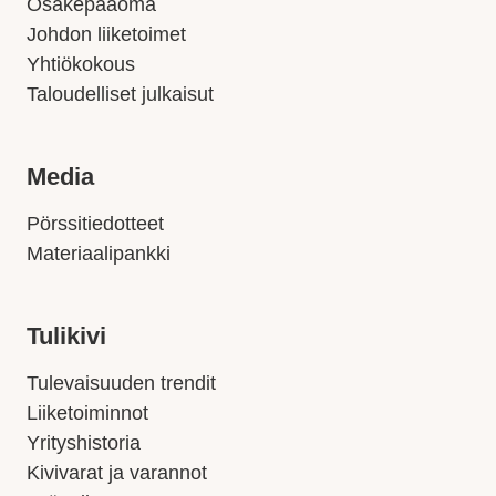
Osakepääoma
Johdon liiketoimet
Yhtiökokous
Taloudelliset julkaisut
Media
Pörssitiedotteet
Materiaalipankki
Tulikivi
Tulevaisuuden trendit
Liiketoiminnot
Yrityshistoria
Kivivarat ja varannot