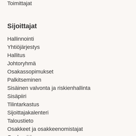
Toimittajat
Sijoittajat
Hallinnointi
Yhtiöjärjestys
Hallitus
Johtoryhmä
Osakassopimukset
Palkitseminen
Sisäinen valvonta ja riskienhallinta
Sisäpiiri
Tilintarkastus
Sijoittajakalenteri
Taloustieto
Osakkeet ja osakkeenomistajat