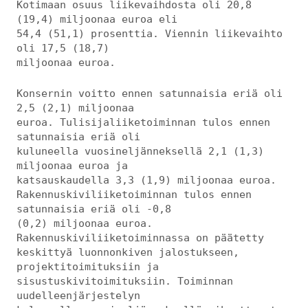
Kotimaan osuus liikevaihdosta oli 20,8
(19,4) miljoonaa euroa eli
54,4 (51,1) prosenttia. Viennin liikevaihto
oli 17,5 (18,7)
miljoonaa euroa.
Konsernin voitto ennen satunnaisia eriä oli
2,5 (2,1) miljoonaa
euroa. Tulisijaliiketoiminnan tulos ennen
satunnaisia eriä oli
kuluneella vuosineljänneksellä 2,1 (1,3)
miljoonaa euroa ja
katsauskaudella 3,3 (1,9) miljoonaa euroa.
Rakennuskiviliiketoiminnan tulos ennen
satunnaisia eriä oli -0,8
(0,2) miljoonaa euroa.
Rakennuskiviliiketoiminnassa on päätetty
keskittyä luonnonkiven jalostukseen,
projektitoimituksiin ja
sisustuskivitoimituksiin. Toiminnan
uudelleenjärjestelyn