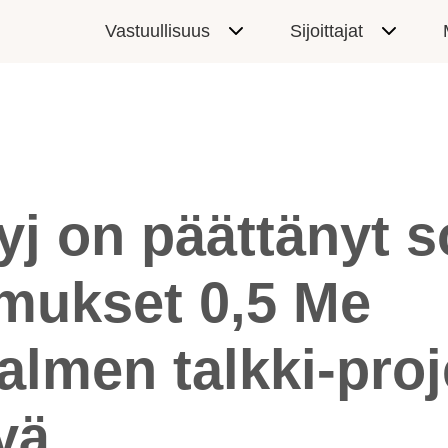
Vastuullisuus
Sijoittajat
Oyj on päättänyt 
imukset 0,5 Me
lmen talkki-proj
yä