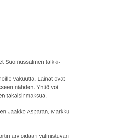
set Suomussalmen talkki-
noille vakuutta. Lainat ovat
kseen nähden. Yhtiö voi
jen takaisinmaksua.
senien Jaakko Asparan, Markku
rtin arvioidaan valmistuvan