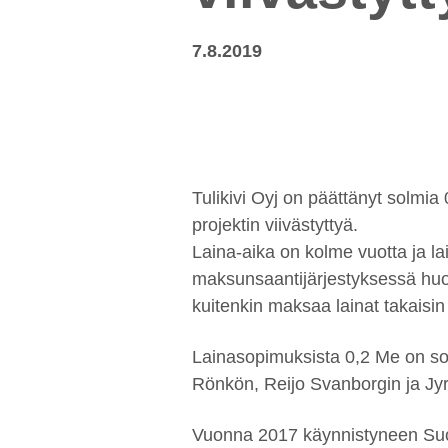
7.8.2019
Tulikivi Oyj on päättänyt solmi
projektin viivästyttyä.
Laina-aika on kolme vuotta ja lai
maksunsaantijärjestyksessä huon
kuitenkin maksaa lainat takaisi
Lainasopimuksista 0,2 Me on solm
Rönkön, Reijo Svanborgin ja Jyr
Vuonna 2017 käynnistyneen Suom