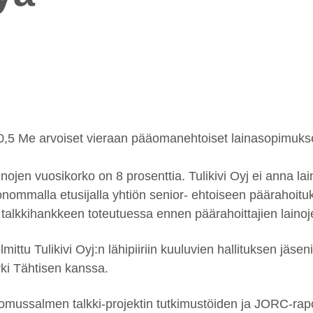
a 0,5 Me arvoiset vieraan pääomanehtoiset lainasopimuk
nojen vuosikorko on 8 prosenttia. Tulikivi Oyj ei anna lai
ommalla etusijalla yhtiön senior- ehtoiseen päärahoitu
n talkkihankkeen toteutuessa ennen päärahoittajien laino
ittu Tulikivi Oyj:n lähipiiriin kuuluvien hallituksen jä
ki Tähtisen kanssa.
ussalmen talkki-projektin tutkimustöiden ja JORC-rapo