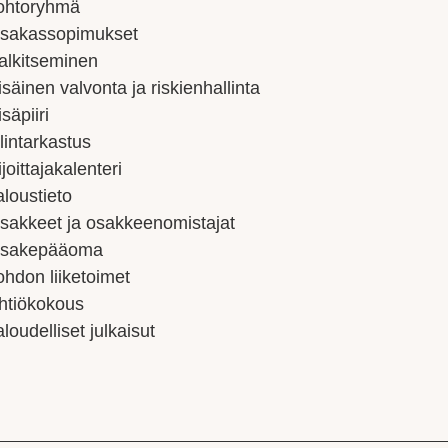
ohtoryhmä
sakassopimukset
alkitseminen
isäinen valvonta ja riskienhallinta
isäpiiri
ilintarkastus
ijoittajakalenteri
aloustieto
sakkeet ja osakkeenomistajat
sakepääoma
ohdon liiketoimet
htiökokous
aloudelliset julkaisut