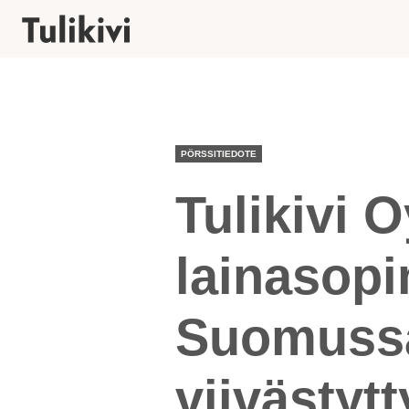
PÖRSSITIEDOTE
Tulikivi 
lainasop
Suomussa
viivästytt