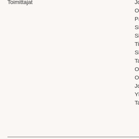
Toimittajat
J
O
P
S
S
T
S
T
O
O
J
Y
T