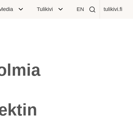
Media
Tulikivi
EN
tulikivi.fi
solmia
ektin