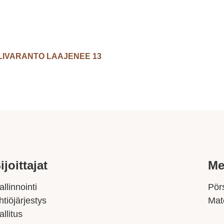
IVARANTO LAAJENEE 13
ijoittajat
Me
allinnointi
Pörs
htiöjärjestys
Mat
allitus