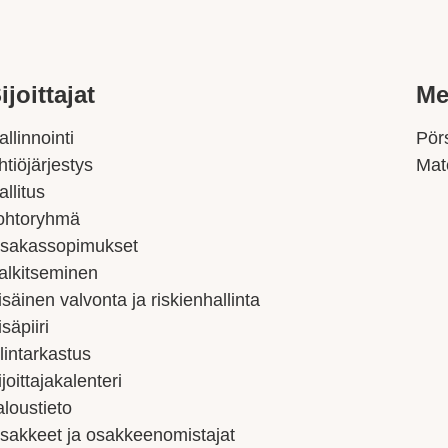
ijoittajat
Me
allinnointi
Pörs
htiöjärjestys
Mat
allitus
ohtoryhmä
sakassopimukset
alkitseminen
isäinen valvonta ja riskienhallinta
isäpiiri
ilintarkastus
ijoittajakalenteri
aloustieto
sakkeet ja osakkeenomistajat