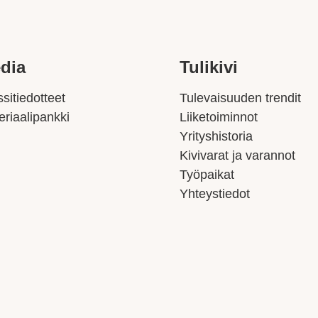
dia
Tulikivi
sitiedotteet
Tulevaisuuden trendit
eriaalipankki
Liiketoiminnot
Yrityshistoria
Kivivarat ja varannot
Työpaikat
Yhteystiedot