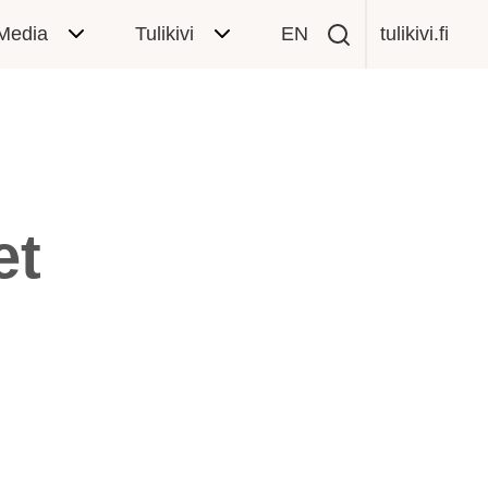
Media
Tulikivi
EN
tulikivi.fi
et