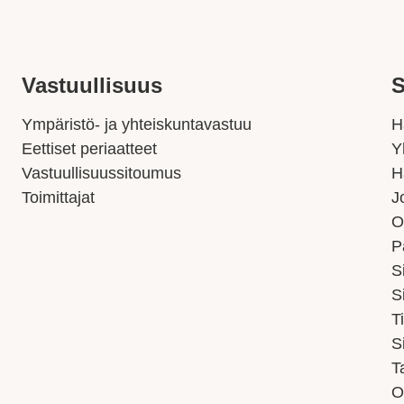
Vastuullisuus
S
Ympäristö- ja yhteiskuntavastuu
H
Eettiset periaatteet
Y
Vastuullisuussitoumus
H
Toimittajat
J
O
P
S
S
T
S
T
O